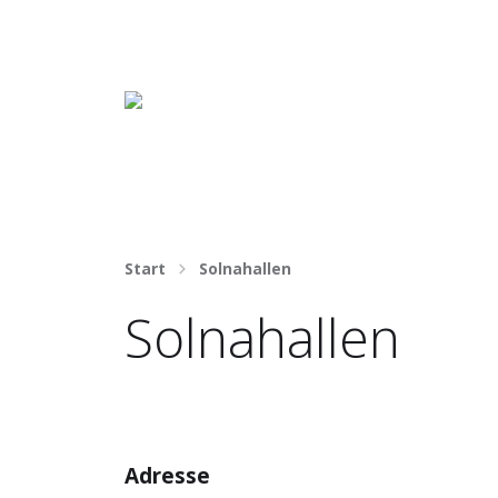
Häng nicht rum. Mach was draus!
Start
Solnahallen
Solnahallen
Adresse