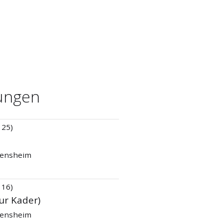
ungen
 25)
 Bensheim
 16)
ur Kader)
 Bensheim