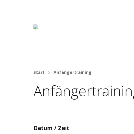
Häng nicht rum. Mach was draus!
Start
Anfängertraining
Anfängertrainin
Datum / Zeit