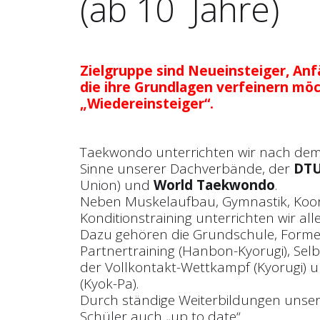
(ab 10 Jahre)
Zielgruppe sind Neueinsteiger, Anfä
die ihre Grundlagen verfeinern mö
„Wiedereinsteiger“.
Taekwondo unterrichten wir nach de
Sinne unserer Dachverbände, der
DT
Union) und
World Taekwondo
.
Neben Muskelaufbau, Gymnastik, Koor
Konditionstraining unterrichten wir al
Dazu gehören die Grundschule, Forme
Partnertraining (Hanbon-Kyorugi), Selb
der Vollkontakt-Wettkampf (Kyorugi) 
(Kyok-Pa).
Durch ständige Weiterbildungen unser
Schüler auch „up to date“.