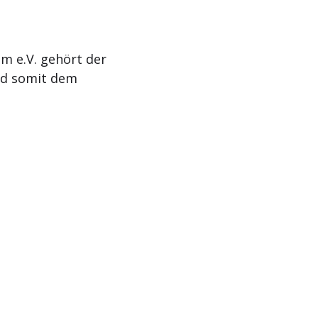
m e.V. gehört der
nd somit dem
Aktuelles
Termine
Kontakt
Impressum
Da