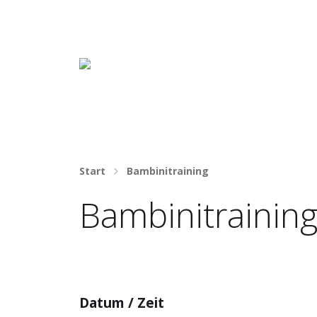
Häng nicht rum. Mach was draus!
Start
Bambinitraining
Bambinitrainin
Datum / Zeit