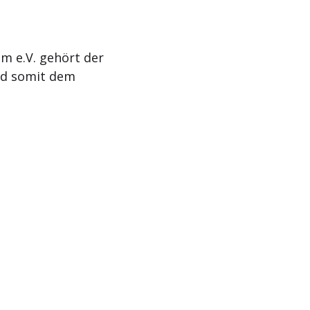
m e.V. gehört der
nd somit dem
Aktuelles
Termine
Kontakt
Impressum
Da