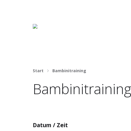
Häng nicht rum. Mach was draus!
Start
Bambinitraining
Bambinitrainin
Datum / Zeit