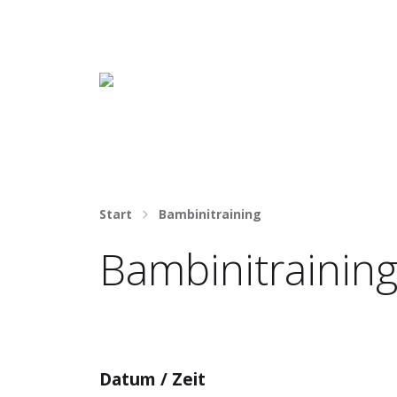
Häng nicht rum. Mach was draus!
Start
Bambinitraining
Bambinitrainin
Datum / Zeit