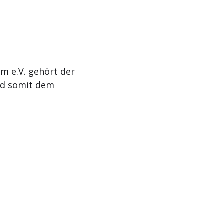
m e.V. gehört der
nd somit dem
Aktuelles
Termine
Kontakt
Impressum
Da