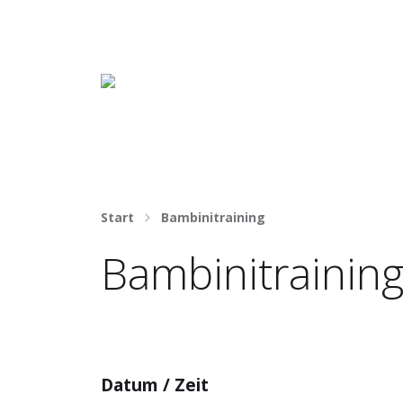
Häng nicht rum. Mach was draus!
Start
Bambinitraining
Bambinitrainin
Datum / Zeit