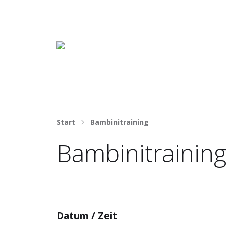
Häng nicht rum. Mach was draus!
Start
Bambinitraining
Bambinitrainin
Datum / Zeit