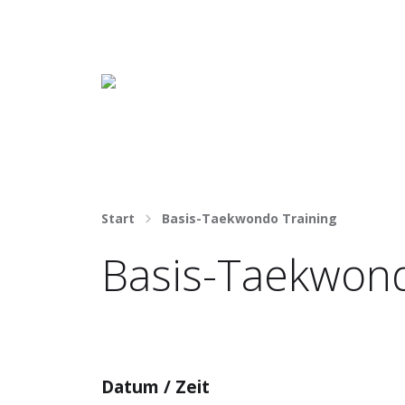
Häng nicht rum. Mach was draus!
Start
Basis-Taekwondo Training
Basis-Taekwond
Datum / Zeit