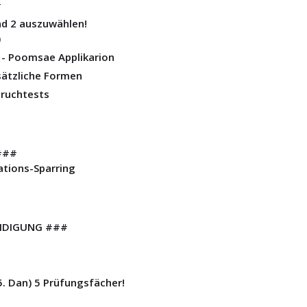
#
nd 2 auszuwählen!
)
 - Poomsae Applikarion
usätzliche Formen
ruchtests
###
uations-Sparring
IDIGUNG ###
. Dan) 5 Prüfungsfächer!