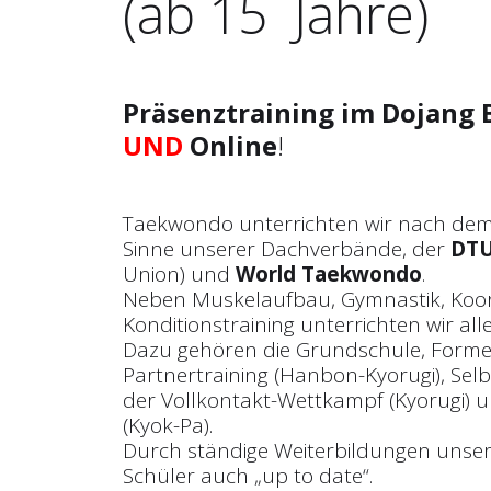
(ab 15 Jahre)
Präsenztraining im Dojang 
UND
Online
!
Taekwondo unterrichten wir nach de
Sinne unserer Dachverbände, der
DT
Union) und
World Taekwondo
.
Neben Muskelaufbau, Gymnastik, Koor
Konditionstraining unterrichten wir al
Dazu gehören die Grundschule, Forme
Partnertraining (Hanbon-Kyorugi), Selb
der Vollkontakt-Wettkampf (Kyorugi) 
(Kyok-Pa).
Durch ständige Weiterbildungen unser
Schüler auch „up to date“.