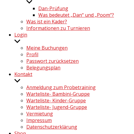
Untermenü
anzeigen
Dan-Prüfung
Was bedeutet „Dan“ und „Poom“?
Was ist ein Kader?
Informationen zu Turnieren
Login
Untermenü
anzeigen
Meine Buchungen
Profil
Passwort zurücksetzen
Belegungsplan
Kontakt
Untermenü
anzeigen
Anmeldung zum Probetraining
Warteliste- Bambini-Gruppe
Warteliste- Kinder-Gruppe
Warteliste- Jugend-Gruppe
Vermietung
Impressum
Datenschutzerklärung
Shop