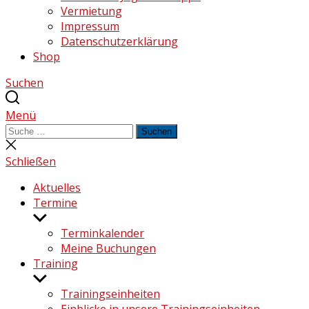
Vermietung
Impressum
Datenschutzerklärung
Shop
Suchen
Menü
Suchen
Suchen
nach:
Suche
schließen
Schließen
Aktuelles
Termine
Untermenü
anzeigen
Terminkalender
Meine Buchungen
Training
Untermenü
anzeigen
Trainingseinheiten