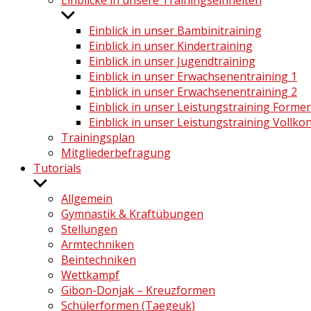
Einblicke in unsere Trainingseinheiten
Untermenü
anzeigen
Einblick in unser Bambinitraining
Einblick in unser Kindertraining
Einblick in unser Jugendtraining
Einblick in unser Erwachsenentraining 1
Einblick in unser Erwachsenentraining 2
Einblick in unser Leistungstraining Form
Einblick in unser Leistungstraining Vollko
Trainingsplan
Mitgliederbefragung
Tutorials
Untermenü
anzeigen
Allgemein
Gymnastik & Kraftübungen
Stellungen
Armtechniken
Beintechniken
Wettkampf
Gibon-Donjak – Kreuzformen
Schülerformen (Taegeuk)