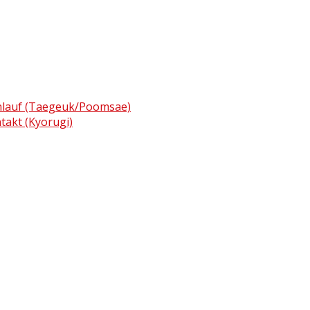
enlauf (Taegeuk/Poomsae)
ntakt (Kyorugi)