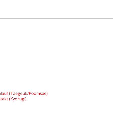
enlauf (Taegeuk/Poomsae)
ntakt (Kyorugi)