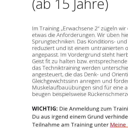
(ab 15 Jahre)
Im Training „Erwachsene 2“ zügeln wi
etwas die Anforderungen. Wir üben hie
Sprungtechniken. Das Konditions- und
reduziert und ist einem untrainierten 
angepasst. Im Vordergrund steht hier
Geist fit zu halten bzw. ent­sprechend
das Techniktraining werden unterschi
angesteuert, die das Denk- und Orien
Gleichgewichtssinn anregen und förde
Muskelaufbauübungen sind für eine a
beugen beispielsweise Rückenschmerze
WICHTIG:
Die Anmeldung zum Trainin
Du aus irgend einem Grund verhinder
Teilnahme am Training unter
Meine