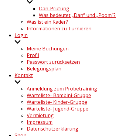
Untermenü
anzeigen
Dan-Prüfung
Was bedeutet „Dan“ und „Poom“?
Was ist ein Kader?
Informationen zu Turnieren
Login
Untermenü
anzeigen
Meine Buchungen
Profil
Passwort zurücksetzen
Belegungsplan
Kontakt
Untermenü
anzeigen
Anmeldung zum Probetraining
Warteliste- Bambini-Gruppe
Warteliste- Kinder-Gruppe
Warteliste- Jugend-Gruppe
Vermietung
Impressum
Datenschutzerklärung
Shop