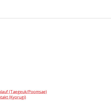
enlauf (Taegeuk/Poomsae)
ntakt (Kyorugi)