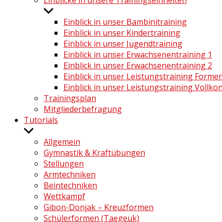
Einblicke in unsere Trainingseinheiten
Untermenü
anzeigen
Einblick in unser Bambinitraining
Einblick in unser Kindertraining
Einblick in unser Jugendtraining
Einblick in unser Erwachsenentraining 1
Einblick in unser Erwachsenentraining 2
Einblick in unser Leistungstraining Form
Einblick in unser Leistungstraining Vollko
Trainingsplan
Mitgliederbefragung
Tutorials
Untermenü
anzeigen
Allgemein
Gymnastik & Kraftübungen
Stellungen
Armtechniken
Beintechniken
Wettkampf
Gibon-Donjak – Kreuzformen
Schülerformen (Taegeuk)