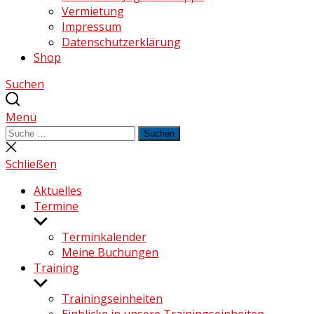
Vermietung
Impressum
Datenschutzerklärung
Shop
Suchen
Menü
Suchen
Suchen
nach:
Suche
schließen
Schließen
Aktuelles
Termine
Untermenü
anzeigen
Terminkalender
Meine Buchungen
Training
Untermenü
anzeigen
Trainingseinheiten