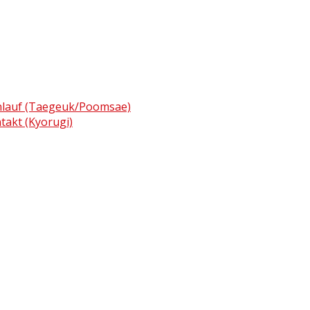
enlauf (Taegeuk/Poomsae)
ntakt (Kyorugi)