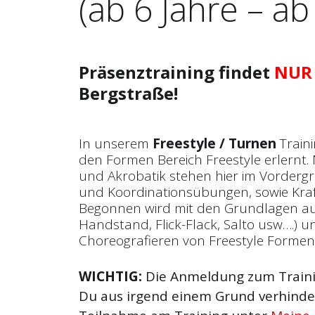
(ab 6 Jahre – ab
Präsenztraining findet
NUR
Bergstraße!
In unserem
Freestyle / Turnen
Train
den Formen Bereich Freestyle erlernt.
und Akrobatik stehen hier im Vorderg
und Koordinationsübungen, sowie Kraft
Begonnen wird mit den Grundlagen a
Handstand, Flick-Flack, Salto usw….) 
Choreografieren von Freestyle Formen
WICHTIG:
Die Anmeldung zum Trainin
Du aus irgend einem Grund verhinder