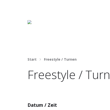
Häng nicht rum. Mach was draus!
Start
Freestyle / Turnen
Freestyle / Tur
Datum / Zeit