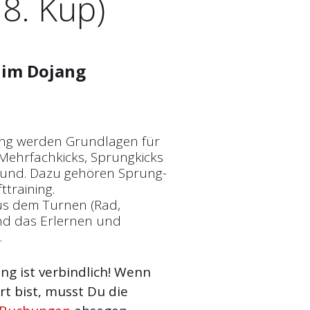
 8. Kup)
im Dojang
ing werden Grundlagen für
 Mehrfachkicks, Sprungkicks
rund. Dazu gehören Sprung-
training.
us dem Turnen (Rad,
und das Erlernen und
.
g ist verbindlich! Wenn
t bist, musst Du die