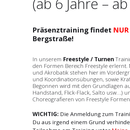
(ab 6 Jahre – ab
Präsenztraining findet
NUR
Bergstraße!
In unserem
Freestyle / Turnen
Train
den Formen Bereich Freestyle erlernt.
und Akrobatik stehen hier im Vorderg
und Koordinationsübungen, sowie Kraft
Begonnen wird mit den Grundlagen a
Handstand, Flick-Flack, Salto usw….) 
Choreografieren von Freestyle Formen
WICHTIG:
Die Anmeldung zum Trainin
Du aus irgend einem Grund verhinder