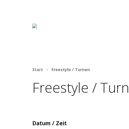
Häng nicht rum. Mach was draus!
Start
Freestyle / Turnen
Freestyle / Tur
Datum / Zeit