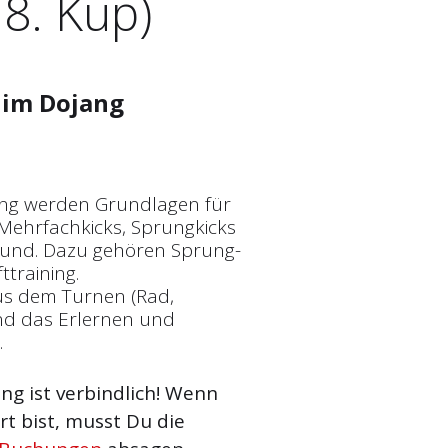
 8. Kup)
im Dojang
ing werden Grundlagen für
 Mehrfachkicks, Sprungkicks
rund. Dazu gehören Sprung-
training.
us dem Turnen (Rad,
und das Erlernen und
.
g ist verbindlich! Wenn
t bist, musst Du die