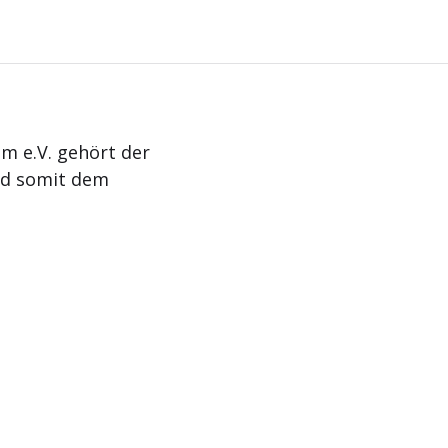
m e.V. gehört der
nd somit dem
Aktuelles
Termine
Kontakt
Impressum
Da