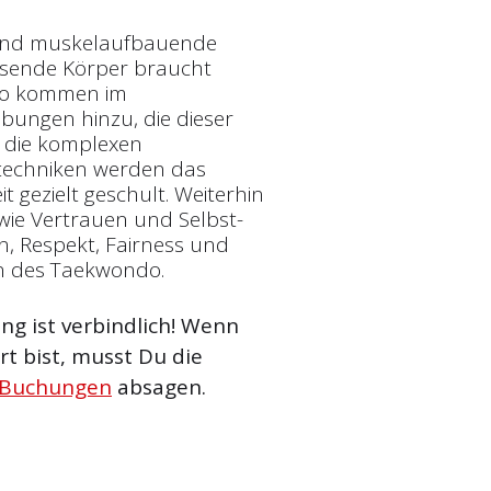
e und muskelaufbauende
hsende Körper braucht
 So kommen im
übungen hinzu, die dieser
 die komplexen
techniken werden das
gezielt geschult. Weiterhin
 wie Vertrauen und Selbst­
, Respekt, Fairness und
n des Taekwondo.
g ist verbindlich! Wenn
t bist, musst Du die
 Buchungen
absagen.