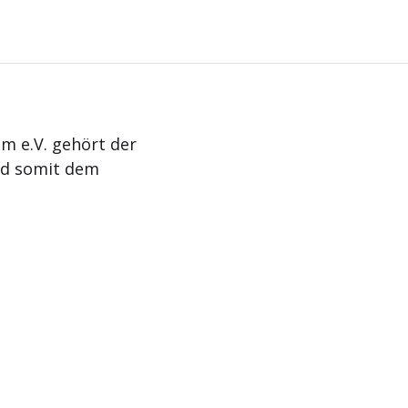
m e.V. gehört der
nd somit dem
Aktuelles
Termine
Kontakt
Impressum
Da