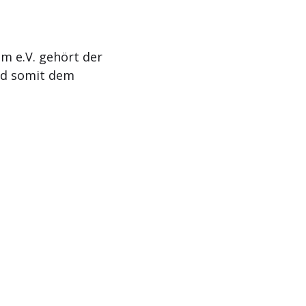
m e.V. gehört der
nd somit dem
Aktuelles
Termine
Kontakt
Impressum
Da