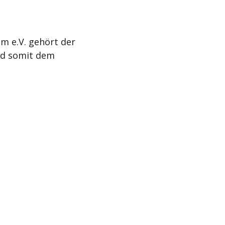
m e.V. gehört der
nd somit dem
Aktuelles
Termine
Kontakt
Impressum
Da