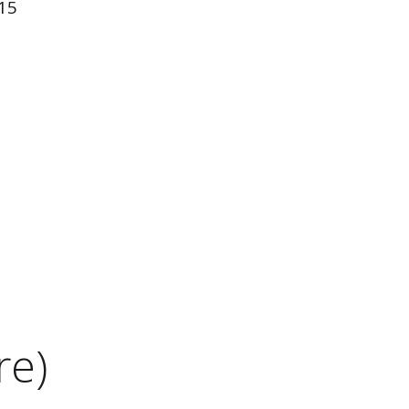
:15
re)