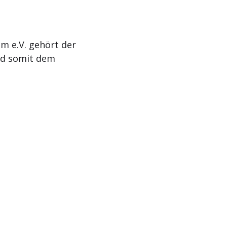
m e.V. gehört der
nd somit dem
Aktuelles
Termine
Kontakt
Impressum
Da