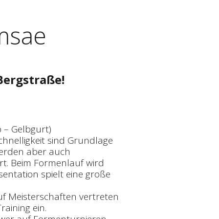
msae
Bergstraße!
p – Gelbgurt)
chnelligkeit sind Grundlage
 werden aber auch
rt. Beim Formenlauf wird
sentation spielt eine große
uf Meisterschaften vertreten
raining ein.
, wer auf Formenturnieren