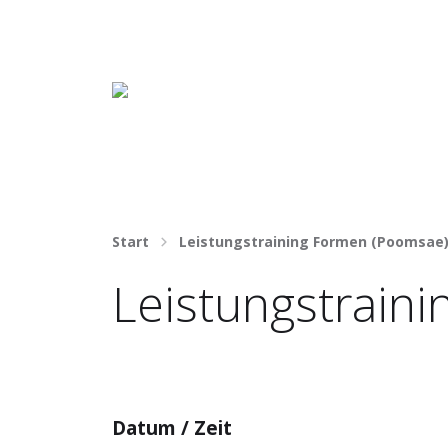
Häng nicht rum. Mach was draus!
Start
Leistungstraining Formen (Poomsae
Leistungstrain
Datum / Zeit