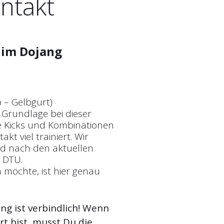
ontakt
im Dojang
p – Gelbgurt)
 Grundlage bei dieser
lle Kicks und Kombinationen
kt viel trainiert. Wir
und nach den aktuellen
 DTU.
 möchte, ist hier genau
g ist verbindlich! Wenn
t bist, musst Du die