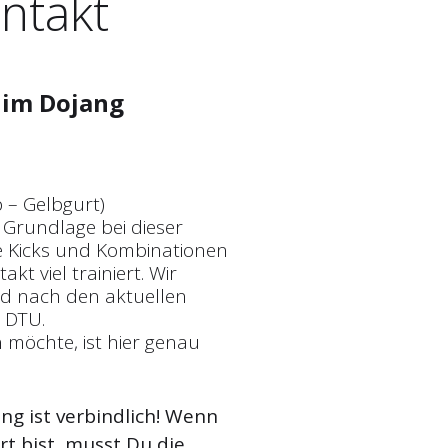
ontakt
im Dojang
p – Gelbgurt)
 Grundlage bei dieser
lle Kicks und Kombinationen
kt viel trainiert. Wir
und nach den aktuellen
 DTU.
 möchte, ist hier genau
g ist verbindlich! Wenn
t bist, musst Du die