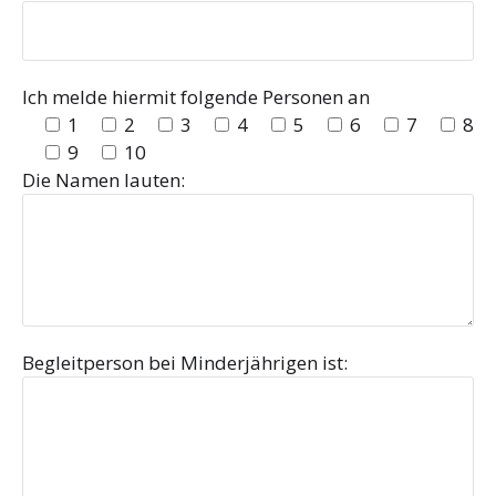
Ich melde hiermit folgende Personen an
1
2
3
4
5
6
7
8
9
10
Die Namen lauten:
Begleitperson bei Minderjährigen ist: