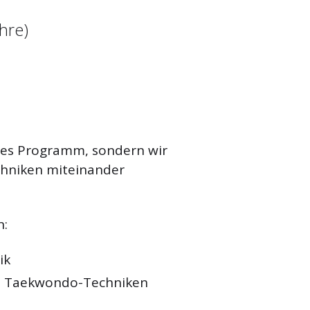
hre)
rtes Programm, sondern wir
chniken miteinander
n:
ik
t Taekwondo-Techniken