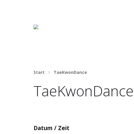
Häng nicht rum. Mach was draus!
Start
TaeKwonDance
TaeKwonDance
Datum / Zeit