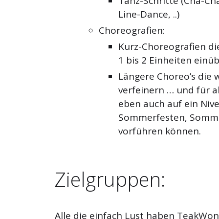
Tanz-Schritte (Cha-Cha
Line-Dance, ..)
Choreografien:
Kurz-Choreografien die
1 bis 2 Einheiten einü
Längere Choreo’s die w
verfeinern … und für a
eben auch auf ein Niv
Sommerfesten, Sommer
vorführen können.
Zielgruppen:
Alle die einfach Lust haben TeakWo