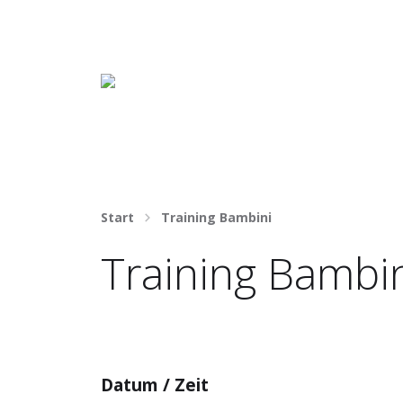
Häng nicht rum. Mach was draus!
Start
Training Bambini
Training Bambi
Datum / Zeit