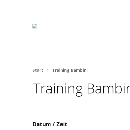
Häng nicht rum. Mach was draus!
Start
Training Bambini
Training Bambi
Datum / Zeit