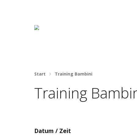
Häng nicht rum. Mach was draus!
Start
Training Bambini
Training Bambi
Datum / Zeit