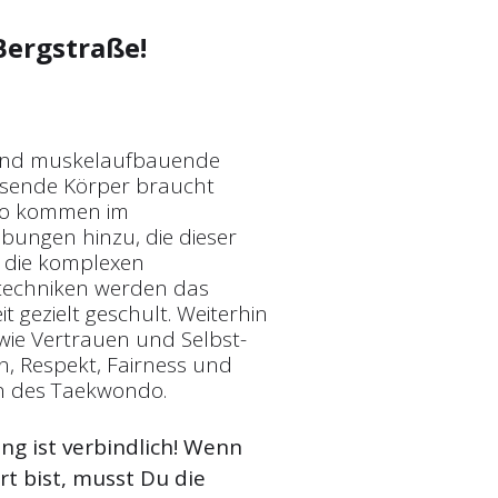
Bergstraße!
e und muskelaufbauende
hsende Körper braucht
 So kommen im
übungen hinzu, die dieser
 die komplexen
techniken werden das
gezielt geschult. Weiterhin
 wie Vertrauen und Selbst­
, Respekt, Fairness und
n des Taekwondo.
g ist verbindlich! Wenn
t bist, musst Du die