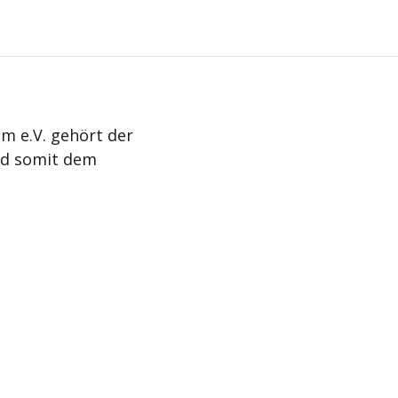
m e.V. gehört der
nd somit dem
Aktuelles
Termine
Kontakt
Impressum
Da