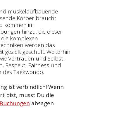
e und muskelaufbauende
hsende Körper braucht
 So kommen im
übungen hinzu, die dieser
 die komplexen
techniken werden das
gezielt geschult. Weiterhin
 wie Vertrauen und Selbst­
, Respekt, Fairness und
n des Taekwondo.
g ist verbindlich! Wenn
t bist, musst Du die
 Buchungen
absagen.