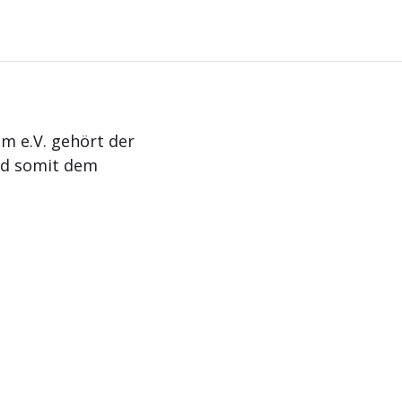
m e.V. gehört der
nd somit dem
Aktuelles
Termine
Kontakt
Impressum
Da