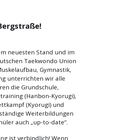
Bergstraße!
em neuesten Stand und im
eutschen Taekwondo Union
uskelaufbau, Gymnastik,
g unterrichten wir alle
ren die Grundschule,
raining (Hanbon-Kyorugi),
ettkampf (Kyorugi) und
 ständige Weiterbildungen
hüler auch „up-to-date“.
g ist verbindlich! Wenn