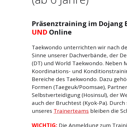
Präsenztraining im Dojang 
UND
Online
Taekwondo unterrichten wir nach d
Sinne unserer Dachverbände, der D
(DT) und World Taekwondo. Neben M
Koordinations- und Konditionstrainin
Bereiche des Taekwondo. Dazu gehö
Formen (Taegeuk/Poomsae), Partnert
Selbstverteidigung (Hosinsul), der W
auch der Bruchtest (Kyok-Pa). Durch
unseres
Trainerteams
bleiben die Sc
WICHTIG:
Die Anmeldung zum Trainin