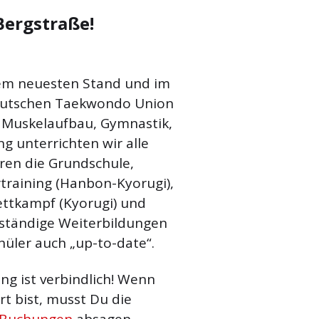
Bergstraße!
em neuesten Stand und im
eutschen Taekwondo Union
Muskelaufbau, Gymnastik,
g unterrichten wir alle
ren die Grundschule,
raining (Hanbon-Kyorugi),
ettkampf (Kyorugi) und
 ständige Weiterbildungen
hüler auch „up-to-date“.
g ist verbindlich! Wenn
t bist, musst Du die
 Buchungen
absagen.