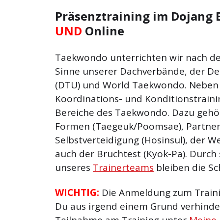
Präsenztraining im Dojang 
UND
Online
Taekwondo unterrichten wir nach d
Sinne unserer Dachverbände, der D
(DTU) und World Taekwondo. Neben 
Koordinations- und Konditionstrainin
Bereiche des Taekwondo. Dazu gehö
Formen (Taegeuk/Poomsae), Partnert
Selbstverteidigung (Hosinsul), der W
auch der Bruchtest (Kyok-Pa). Durch
unseres
Trainerteams
bleiben die Sc
WICHTIG:
Die Anmeldung zum Trainin
Du aus irgend einem Grund verhinder
Teilnahme am Training unter
Meine